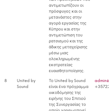
αντιμετωπίζουν οι
πρόσφυγες και οι
μετανάστες στην
αγορά εργασίας της
Κύπρου και στην
αντιμετώπιση του
ρατσισμού και της
άδικης μεταχείρισης
μέσω μιας
ολοκληρωμένης
εκστρατείας
ευαισθητοποίησης.
8
United by
Το United by Sound
admin@h
Sound
είναι ένα πρόγραμμα
+35722
oικοδόμησης της
ειρήνης του Σπιτιού
της Συνεργασίας το
οποίο χρησιμοποιεί