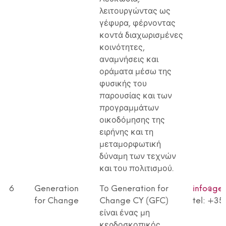
λειτουργώντας ως
γέφυρα, φέρνοντας
κοντά διαχωρισμένες
κοινότητες,
αναμνήσεις και
οράματα μέσω της
φυσικής του
παρουσίας και των
προγραμμάτων
οικοδόμησης της
ειρήνης και τη
μεταμορφωτική
δύναμη των τεχνών
και του πολιτισμού.
6
Generation
Το Generation for
info@ge
for Change
Change CY (GFC)
tel: +3
είναι ένας μη
κερδοσκοπικός