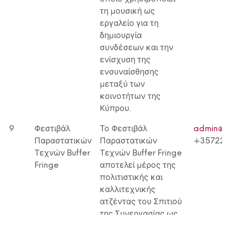
τη μουσική ως
εργαλείο για τη
δημιουργία
συνδέσεων και την
ενίσχυση της
ενσυναίσθησης
μεταξύ των
κοινοτήτων της
Κύπρου.
9
Φεστιβάλ
Το Φεστιβάλ
admin@h
Παραστατικών
Παραστατικών
+35722
Τεχνών Buffer
Τεχνών Buffer Fringe
Fringe
αποτελεί μέρος της
πολιτιστικής και
καλλιτεχνικής
ατζέντας του Σπιτιού
της Συνεργασίας ως
ένα από τα