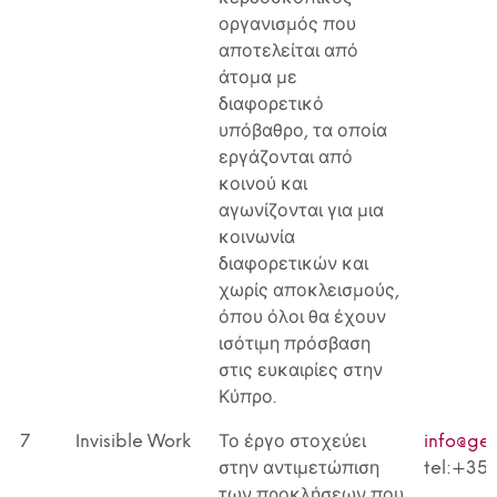
οργανισμός που
αποτελείται από
άτομα με
διαφορετικό
υπόβαθρο, τα οποία
εργάζονται από
κοινού και
αγωνίζονται για μια
κοινωνία
διαφορετικών και
χωρίς αποκλεισμούς,
όπου όλοι θα έχουν
ισότιμη πρόσβαση
στις ευκαιρίες στην
Κύπρο.
7
Ιnvisible Work
Το έργο στοχεύει
info@ge
στην αντιμετώπιση
tel:+35
των προκλήσεων που