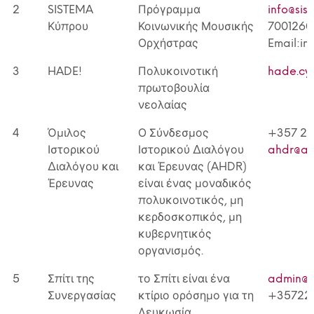
2
SISTEMA
Πρόγραμμα
info@sis
Κύπρου
Κοινωνικής Μουσικής
7001260
Ορχήστρας
Email:in
3
HADE!
Πολυκοινοτική
hade.cy
πρωτοβουλία
νεολαίας
4
Όμιλος
Ο Σύνδεσμος
+357 2
Ιστορικού
Ιστορικού Διαλόγου
ahdr@ah
Διαλόγου και
και Έρευνας (AHDR)
Έρευνας
είναι ένας μοναδικός
πολυκοινοτικός, μη
κερδοσκοπικός, μη
κυβερνητικός
οργανισμός.
5
Σπίτι της
το Σπίτι είναι ένα
admin@h
Συνεργασίας
κτίριο ορόσημο για τη
+35722
Λευκωσία,