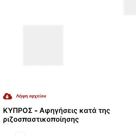
Λήψη αρχείου
RADICAL GAME
ΚΥΠΡΟΣ - Αφηγήσεις κατά της
ριζοσπαστικοποίησης
GAME-Based Pedagogies For Youth-Led
Dialogue And Active Citizenship To Prevent