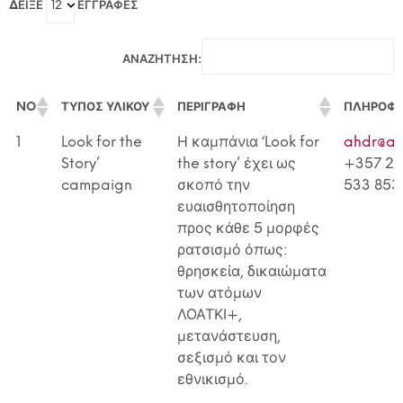
ΔΕΊΞΕ
ΕΓΓΡΑΦΈΣ
Discrimination And Radicalisation
ΑΝΑΖΉΤΗΣΗ:
NO
ΤΎΠΟΣ ΥΛΙΚΟΎ
ΠΕΡΙΓΡΑΦΉ
ΠΛΗΡΟΦΟ
NO
ΤΎΠΟΣ ΥΛΙΚΟΎ
ΠΕΡΙΓΡΑΦΉ
ΠΛΗΡΟΦΟ
1
Look for the
Η καμπάνια ‘Look for
ahdr@ah
Story’
the story’ έχει ως
+357 22
campaign
σκοπό την
533 853
ευαισθητοποίηση
προς κάθε 5 μορφές
ρατσισμό όπως:
θρησκεία, δικαιώματα
των ατόμων
ΛΟΑΤΚΙ+,
μετανάστευση,
σεξισμό και τον
εθνικισμό.